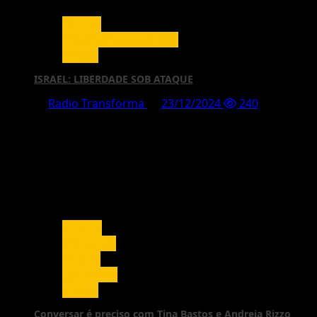
Política
Programa de Opinião
Vídeos
ISRAEL: LIBERDADE SOB ATAQUE
Radio Transforma
23/12/2024
240
Cultura
Entrevista
Música
Sociedade
Vídeos
Conversar é preciso com Tina Bastos e Andreia Rizzo