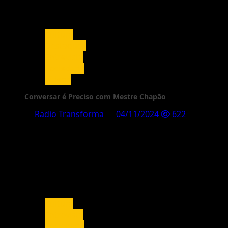
Cultura
Destaques
Entrevista
Sociedade
Vídeos
Conversar é Preciso com Mestre Chapão
Radio Transforma
04/11/2024
622
Cultura
Entrevista
Sociedade