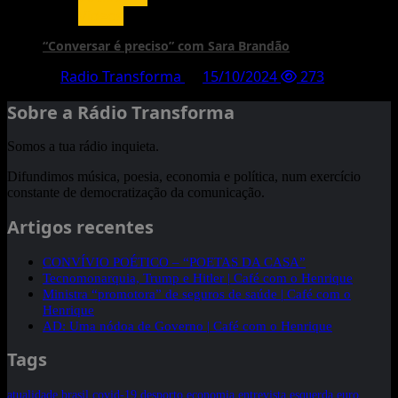
Vídeos
“Conversar é preciso” com Sara Brandão
Radio Transforma
15/10/2024
273
Sobre a Rádio Transforma
Somos a tua rádio inquieta.
Difundimos música, poesia, economia e política, num exercício
constante de democratização da comunicação.
Artigos recentes
CONVÍVIO POÉTICO – “POETAS DA CASA”
Tecnomonarquia, Trump e Hitler | Café com o Henrique
Ministra “promotora” de seguros de saúde | Café com o
Henrique
AD: Uma nódoa de Governo | Café com o Henrique
Tags
atualidade
brasil
covid-19
desporto
economia
entrevista
esquerda
euro