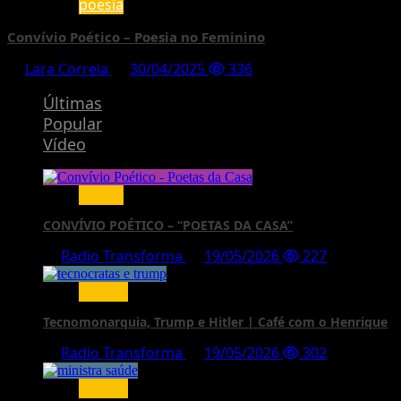
poesia
Convívio Poético – Poesia no Feminino
Lara Correia
30/04/2025
336
Últimas
Popular
Vídeo
poesia
CONVÍVIO POÉTICO – “POETAS DA CASA”
Radio Transforma
19/05/2026
227
Política
Tecnomonarquia, Trump e Hitler | Café com o Henrique
Radio Transforma
19/05/2026
302
Política