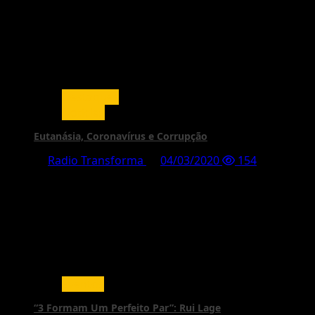
Destaques
Notícias
Eutanásia, Coronavírus e Corrupção
Radio Transforma
04/03/2020
154
Eventos
“3 Formam Um Perfeito Par”: Rui Lage