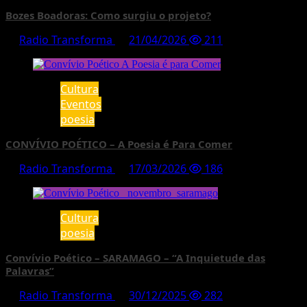
Bozes Boadoras: Como surgiu o projeto?
Radio Transforma
21/04/2026
211
Cultura
Eventos
poesia
CONVÍVIO POÉTICO – A Poesia é Para Comer
Radio Transforma
17/03/2026
186
Cultura
poesia
Convívio Poético – SARAMAGO – “A Inquietude das
Palavras”
Radio Transforma
30/12/2025
282