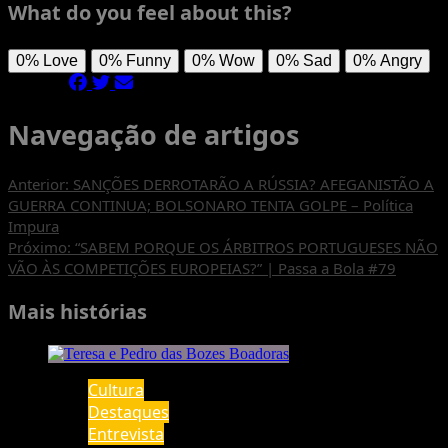
What do you feel about this?
0%
Love
0%
Funny
0%
Wow
0%
Sad
0%
Angry
Navegação de artigos
Anterior:
SANÇÕES DERROTARÃO A RÚSSIA? AFEGANISTÃO A
GUERRA CONTINUA; BOLSONARO TENTA GOLPE – Política
Impura
Próximo:
“SABEM PORQUE OS ÁRBITROS PORTUGUESES NÃO
VÃO ÀS COMPETIÇÕES EUROPEIAS?” | Passa a Bola #79
Mais histórias
Cultura
Destaques
Entrevista