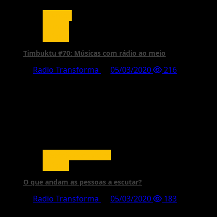
Eventos
Mundo
Música
Timbuktu #70: Músicas com rádio ao meio
Radio Transforma
05/03/2020
216
Histórias em vídeo
Música
O que andam as pessoas a escutar?
Radio Transforma
05/03/2020
183