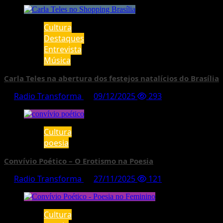
Cultura
Destaques
Entrevista
Música
Carla Teles na abertura dos festejos natalícios do Brasília
Radio Transforma
09/12/2025
293
Cultura
poesia
Convívio Poético – O Erotismo na Poesia
Radio Transforma
27/11/2025
121
Cultura